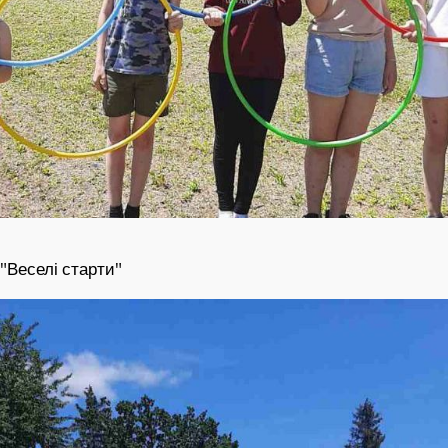
"Веселі старти"